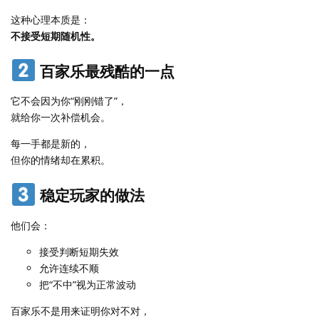
这种心理本质是：
不接受短期随机性。
百家乐最残酷的一点
它不会因为你“刚刚错了”，
就给你一次补偿机会。
每一手都是新的，
但你的情绪却在累积。
稳定玩家的做法
他们会：
接受判断短期失效
允许连续不顺
把“不中”视为正常波动
百家乐不是用来证明你对不对，