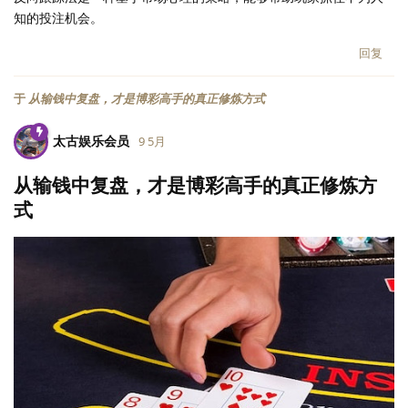
知的投注机会。
回复
于
从输钱中复盘，才是博彩高手的真正修炼方式
太古娱乐会员
9 5月
从输钱中复盘，才是博彩高手的真正修炼方
式