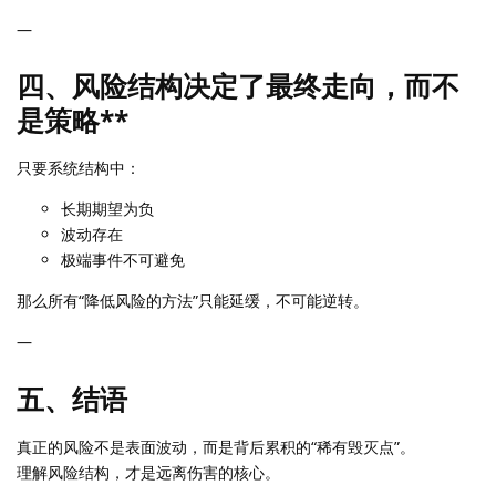
—
四、风险结构决定了最终走向，而不
是策略**
只要系统结构中：
长期期望为负
波动存在
极端事件不可避免
那么所有“降低风险的方法”只能延缓，不可能逆转。
—
五、结语
真正的风险不是表面波动，而是背后累积的“稀有毁灭点”。
理解风险结构，才是远离伤害的核心。