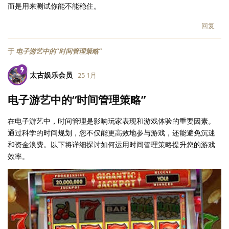
而是用来测试你能不能稳住。
回复
于
电子游艺中的“时间管理策略”
太古娱乐会员
25 1月
电子游艺中的“时间管理策略”
在电子游艺中，时间管理是影响玩家表现和游戏体验的重要因素。
通过科学的时间规划，您不仅能更高效地参与游戏，还能避免沉迷
和资金浪费。以下将详细探讨如何运用时间管理策略提升您的游戏
效率。