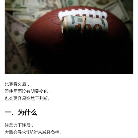
比赛看久后，
即使局面没有明显变化，
也会更容易突然下判断。
一、为什么
注意力下降后，
大脑会寻求“结论”来减轻负担。