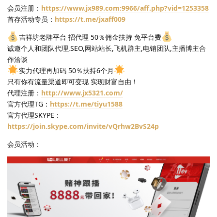
会员注册：
https://www.jx989.com:9966/aff.php?vid=1253358
首存活动专员：
https://t.me/jxaff009
‍吉祥坊老牌平台 招代理 50％佣金扶持 免平台费
诚邀个人和团队代理,SEO,网站站长,飞机群主,电销团队,主播博主合
作洽谈
实力代理再加码 50％扶持6个月
只有你有流量渠道即可变现 实现财富自由！
代理注册：
http://www.jx5321.com/
官方代理TG：
https://t.me/tiyu1588
官方代理SKYPE：
https://join.skype.com/invite/vQrhw2BvS24p
会员活动：