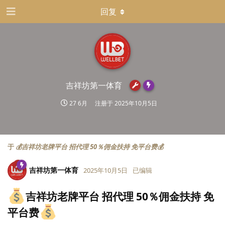
回复
吉祥坊第一体育
27 6月
注册于
2025年10月5日
于
💰‍吉祥坊老牌平台 招代理 50％佣金扶持 免平台费💰
吉祥坊第一体育
2025年10月5日
已编辑
‍吉祥坊老牌平台 招代理 50％佣金扶持 免
平台费