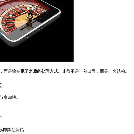
，而是输在
赢了之后的处理方式
。止盈不是一句口号，而是一套结构。
大
节奏加快。
计
0%即降低注码