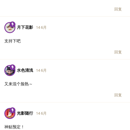
回复
月下花影
14 6月
支持下吧
回复
水色清浅
14 6月
又来混个脸熟～
回复
光影随行
14 6月
神贴预定！