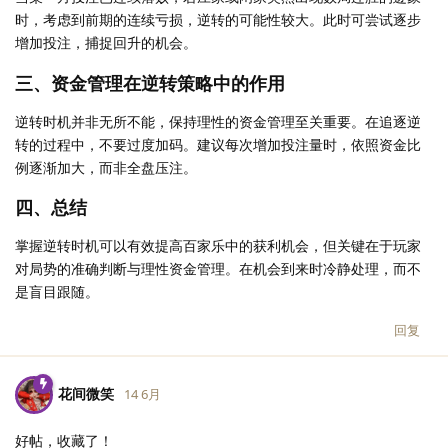
时，考虑到前期的连续亏损，逆转的可能性较大。此时可尝试逐步
增加投注，捕捉回升的机会。
三、资金管理在逆转策略中的作用
逆转时机并非无所不能，保持理性的资金管理至关重要。在追逐逆
转的过程中，不要过度加码。建议每次增加投注量时，依照资金比
例逐渐加大，而非全盘压注。
四、总结
掌握逆转时机可以有效提高百家乐中的获利机会，但关键在于玩家
对局势的准确判断与理性资金管理。在机会到来时冷静处理，而不
是盲目跟随。
回复
花间微笑
14 6月
好帖，收藏了！