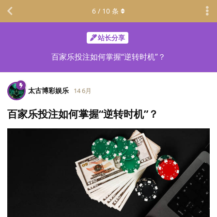
6
/
10
条
站长分享
百家乐投注如何掌握“逆转时机”？
太古博彩娱乐
14 6月
百家乐投注如何掌握“逆转时机”？