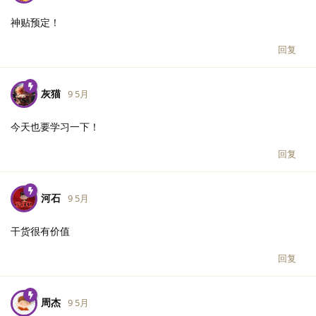
神贴预定！
回复
灰猫
9 5月
今天也要学习一下！
回复
河石
9 5月
干货很有价值
回复
周杰
9 5月