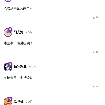
论坛越来越热闹了～
回复
阳光湾
9 5月
楼主牛，感谢提供！
回复
咖啡跑腿
9 5月
支持老哥，支持论坛
回复
纸飞机
9 5月