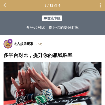
8
/
12
条
交流专区
多平台对比，提升你的赢钱胜率
太古娱乐玩家
9 5月
多平台对比，提升你的赢钱胜率