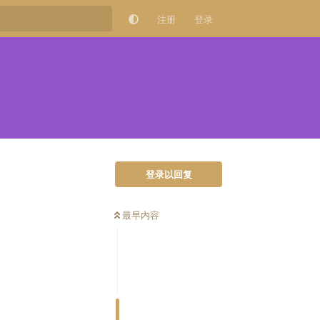
注册
登录
登录以回复
最早内容