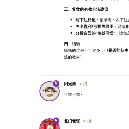
三、复盘的有效方法建议
写下注日记
：记录每一次下注
画出盈利/亏损曲线图
：能清
分析自己的“输钱习惯”
：比如
四、结语
输钱的过程不可避免，但
是否能从中
炼的教材”。
阳光湾
9 5月
不错不错～
北门老张
9 5月