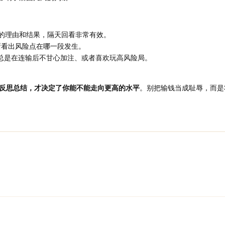
的理由和结果，隔天回看非常有效。
晰看出风险点在哪一段发生。
总是在连输后不甘心加注、或者喜欢玩高风险局。
反思总结，才决定了你能不能走向更高的水平
。别把输钱当成耻辱，而是