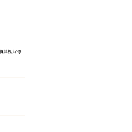
将其视为“修
回复
回复