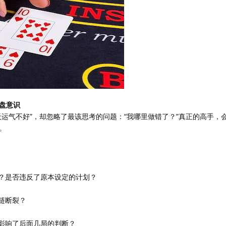
盘意识
天运气不好”，却忽略了最该思考的问题：“我哪里做错了？”真正的高手，
。
？是否违反了原本设定的计划？
链断裂？
影响了后面几局的判断？