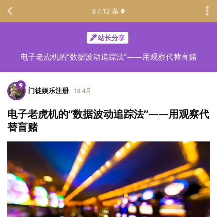
8
/
12
条
站长分享
电子老虎机的“数据波动追踪法”——用观察代替盲赌
门徒娱乐注册
18 4月
电子老虎机的“数据波动追踪法”——用观察代
替盲赌