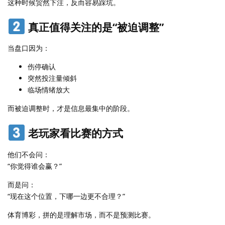
这种时候贸然下注，反而容易踩坑。
真正值得关注的是“被迫调整”
当盘口因为：
伤停确认
突然投注量倾斜
临场情绪放大
而被迫调整时，才是信息最集中的阶段。
老玩家看比赛的方式
他们不会问：
“你觉得谁会赢？”
而是问：
“现在这个位置，下哪一边更不合理？”
体育博彩，拼的是理解市场，而不是预测比赛。