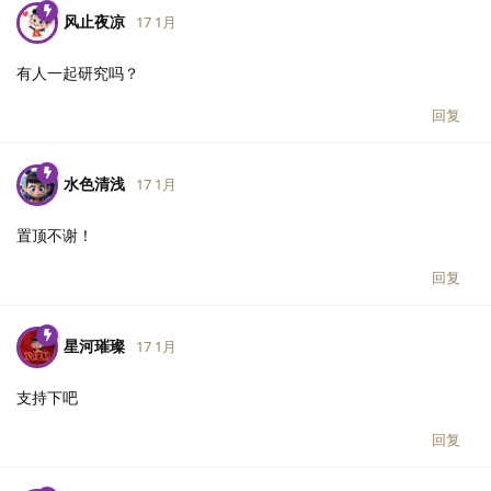
风止夜凉
17 1月
有人一起研究吗？
回复
水色清浅
17 1月
置顶不谢！
回复
星河璀璨
17 1月
支持下吧
回复