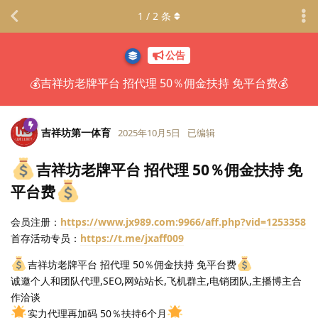
1
/
2
条
公告
💰‍吉祥坊老牌平台 招代理 50％佣金扶持 免平台费💰
吉祥坊第一体育
2025年10月5日
已编辑
‍吉祥坊老牌平台 招代理 50％佣金扶持 免
平台费
会员注册：
https://www.jx989.com:9966/aff.php?vid=1253358
首存活动专员：
https://t.me/jxaff009
‍吉祥坊老牌平台 招代理 50％佣金扶持 免平台费
诚邀个人和团队代理,SEO,网站站长,飞机群主,电销团队,主播博主合
作洽谈
实力代理再加码 50％扶持6个月