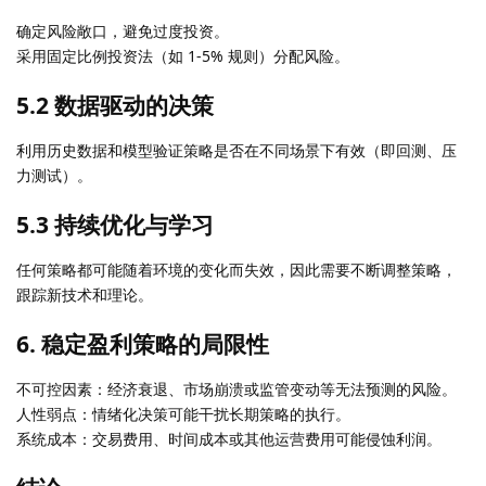
确定风险敞口，避免过度投资。
采用固定比例投资法（如 1-5% 规则）分配风险。
5.2 数据驱动的决策
利用历史数据和模型验证策略是否在不同场景下有效（即回测、压
力测试）。
5.3 持续优化与学习
任何策略都可能随着环境的变化而失效，因此需要不断调整策略，
跟踪新技术和理论。
6. 稳定盈利策略的局限性
不可控因素：经济衰退、市场崩溃或监管变动等无法预测的风险。
人性弱点：情绪化决策可能干扰长期策略的执行。
系统成本：交易费用、时间成本或其他运营费用可能侵蚀利润。