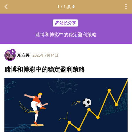
1
/
1
条
站长分享
赌博和博彩中的稳定盈利策略
东方美
2025年7月14日
赌博和博彩中的稳定盈利策略