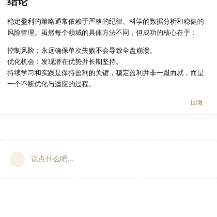
结论
稳定盈利的策略通常依赖于严格的纪律、科学的数据分析和稳健的
风险管理。虽然每个领域的具体方法不同，但成功的核心在于：
控制风险：永远确保单次失败不会导致全盘崩溃。
优化机会：发现潜在优势并长期坚持。
持续学习和实践是保持盈利的关键，稳定盈利并非一蹴而就，而是
一个不断优化与适应的过程。
回复
说点什么吧...