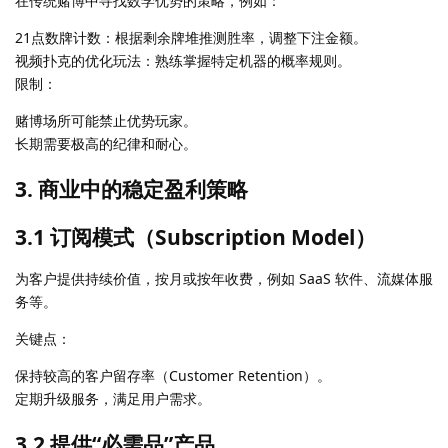
在传统赌博中寻找数学优势的策略，例如：
21点数牌计数：根据剩余牌堆推测胜率，调整下注金额。
视频扑克的优化玩法：熟练掌握特定机器的概率规则。
限制：
赌博场所可能禁止优势玩家。
长期需要极高的纪律和耐心。
3. 商业中的稳定盈利策略
3.1 订阅模式（Subscription Model）
为客户提供持续价值，按月或按年收费，例如 SaaS 软件、流媒体服
务等。
关键点：
保持较高的客户留存率（Customer Retention）。
定期升级服务，满足用户需求。
3.2 提供“必需品”产品