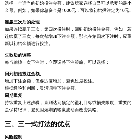
选择一个适当的初始投注金额，建议玩家选择自己可以承受的最小
金额。例如，如果你总资金是1000元，可以将初始投注定为10元。
连赢三次后的处理
如果连续赢了三次，第四次投注时，回到初始投注金额。例如，若
连续赢了三次，每次都增加下注金额，那么在第四次下注时，应重
新以初始金额进行投注。
失败后的调整
每当输掉一次下注时，立即调整下注策略。可以选择：
回到初始投注金额。
增加下注金额，但要适度增加，避免过度投注。
根据经验和判断，灵活调整下注金额。
周期重复
持续重复上述步骤，直到达到预定的盈利目标或损失限度。重要的
是保持纪律，避免因短期的输赢波动而改变策略。
三、三一式打法的优点
风险控制