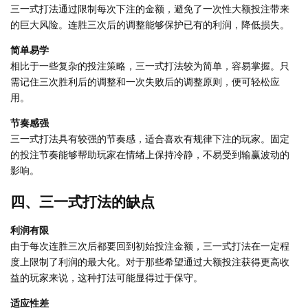
三一式打法通过限制每次下注的金额，避免了一次性大额投注带来
的巨大风险。连胜三次后的调整能够保护已有的利润，降低损失。
简单易学
相比于一些复杂的投注策略，三一式打法较为简单，容易掌握。只
需记住三次胜利后的调整和一次失败后的调整原则，便可轻松应
用。
节奏感强
三一式打法具有较强的节奏感，适合喜欢有规律下注的玩家。固定
的投注节奏能够帮助玩家在情绪上保持冷静，不易受到输赢波动的
影响。
四、三一式打法的缺点
利润有限
由于每次连胜三次后都要回到初始投注金额，三一式打法在一定程
度上限制了利润的最大化。对于那些希望通过大额投注获得更高收
益的玩家来说，这种打法可能显得过于保守。
适应性差