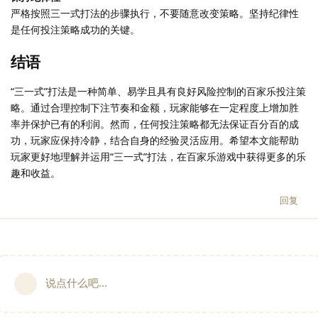
严格按照三一式打法的步骤执行，不要随意改变策略。坚持纪律性
是任何投注策略成功的关键。
结语
“三一式”打法是一种简单、易学且具有良好风险控制的百家乐投注策
略。通过合理控制下注节奏和金额，玩家能够在一定程度上增加胜
率并保护已有的利润。然而，任何投注策略都无法保证百分百的成
功，玩家应保持冷静，结合自身的经验灵活应用。希望本文能帮助
玩家更好地理解并运用“三一式”打法，在百家乐游戏中获得更多的乐
趣和收益。
回复
说点什么吧...