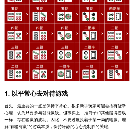
1. 以平常心去对待游戏
首先，最重要的一点是保持平常心。很多新手玩家可能会抱有侥幸
心理，认为只要参与就能赢钱。但事实上，推筒子和其他赌博游戏
一样，存在输赢的波动。因此，不要过度执着于某一局的输赢。理
解“有输有赢”的游戏本质，保持冷静的心态是制胜的关键。