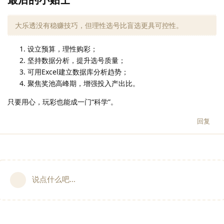
大乐透没有稳赚技巧，但理性选号比盲选更具可控性。
设立预算，理性购彩；
坚持数据分析，提升选号质量；
可用Excel建立数据库分析趋势；
聚焦奖池高峰期，增强投入产出比。
只要用心，玩彩也能成一门“科学”。
回复
说点什么吧...