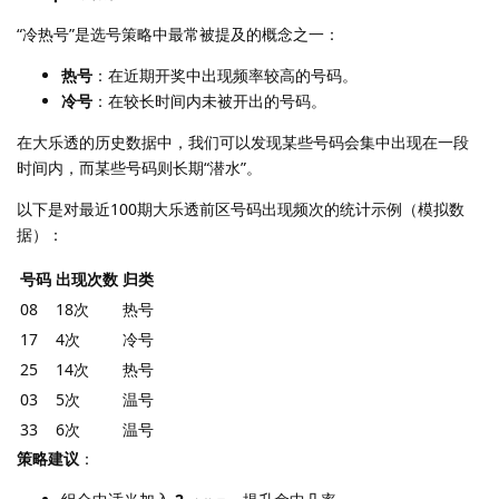
“冷热号”是选号策略中最常被提及的概念之一：
热号
：在近期开奖中出现频率较高的号码。
冷号
：在较长时间内未被开出的号码。
在大乐透的历史数据中，我们可以发现某些号码会集中出现在一段
时间内，而某些号码则长期“潜水”。
以下是对最近100期大乐透前区号码出现频次的统计示例（模拟数
据）：
号码
出现次数
归类
08
18次
热号
17
4次
冷号
25
14次
热号
03
5次
温号
33
6次
温号
策略建议
：