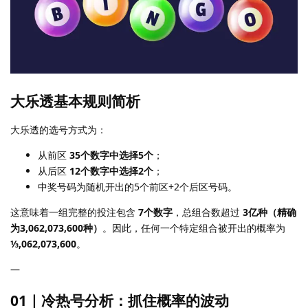
大乐透基本规则简析
大乐透的选号方式为：
从前区
35个数字中选择5个
；
从后区
12个数字中选择2个
；
中奖号码为随机开出的5个前区+2个后区号码。
这意味着一组完整的投注包含
7个数字
，总组合数超过
3亿种（精确
为3,062,073,600种）
。因此，任何一个特定组合被开出的概率为
⅓,062,073,600
。
—
01｜冷热号分析：抓住概率的波动