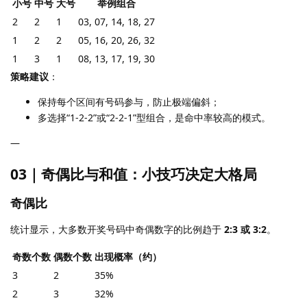
小号
中号
大号
举例组合
2
2
1
03, 07, 14, 18, 27
1
2
2
05, 16, 20, 26, 32
1
3
1
08, 13, 17, 19, 30
策略建议
：
保持每个区间有号码参与，防止极端偏斜；
多选择“1-2-2”或“2-2-1”型组合，是命中率较高的模式。
—
03｜奇偶比与和值：小技巧决定大格局
奇偶比
统计显示，大多数开奖号码中奇偶数字的比例趋于
2:3 或 3:2
。
奇数个数
偶数个数
出现概率（约）
3
2
35%
2
3
32%