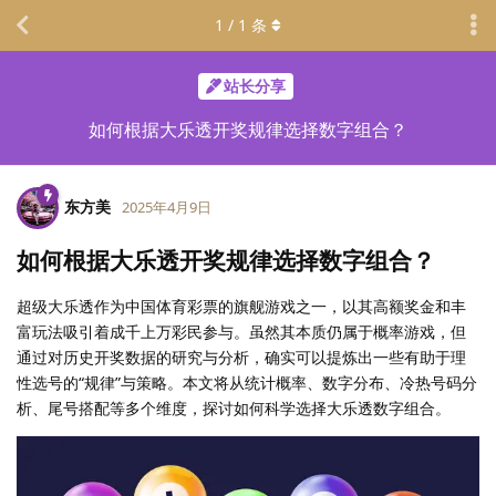
1
/
1
条
站长分享
如何根据大乐透开奖规律选择数字组合？
东方美
2025年4月9日
如何根据大乐透开奖规律选择数字组合？
超级大乐透作为中国体育彩票的旗舰游戏之一，以其高额奖金和丰
富玩法吸引着成千上万彩民参与。虽然其本质仍属于概率游戏，但
通过对历史开奖数据的研究与分析，确实可以提炼出一些有助于理
性选号的“规律”与策略。本文将从统计概率、数字分布、冷热号码分
析、尾号搭配等多个维度，探讨如何科学选择大乐透数字组合。