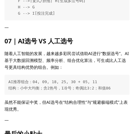
    F -->|复式/胆拖| H[生成多注号码]

    H --> G

    G --> I[投注完成]
—
07｜AI选号 VS 人工选号
随着人工智能的发展，越来越多彩民尝试借助AI进行“数据选号”。AI
基于大数据回溯模型、频率分析、组合优化算法，可生成比人工选
号更具结构优势的组合。例如：
AI推荐组合：04, 09, 18, 25, 30 + 05, 11

结构：小中大均衡；含2热号，1冷号；奇偶比3:2；和值86
虽然不能保证中奖，但AI选号在“结构合理性”与“规避极端模式”上表
现优秀。
—
最后的小贴士