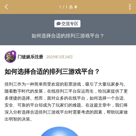
1
/
1
条
交流专区
如何选择合适的排列三游戏平台？
门徒娱乐注册
2025年3月24日
如何选择合适的排列三游戏平台？
排列三作为一种简单而受欢迎的彩票游戏，吸引了大量玩家参与。
随着数字时代的发展，在线排列三平台应运而生，给玩家提供了更
多便捷的选择。然而，面对众多的在线平台，如何选择一个合适、
安全、可靠的平台却成为了玩家们的难题。在这篇文章中，我们将
深入分析选择合适排列三游戏平台时需要考虑的因素，帮助玩家做
出明智的决策。