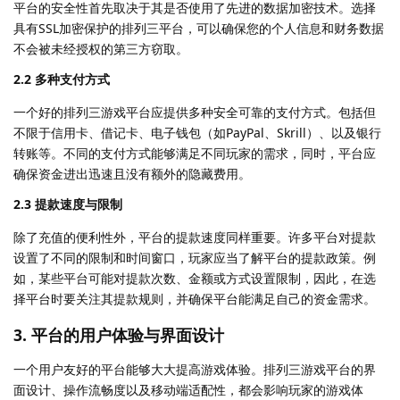
平台的安全性首先取决于其是否使用了先进的数据加密技术。选择
具有SSL加密保护的排列三平台，可以确保您的个人信息和财务数据
不会被未经授权的第三方窃取。
2.2
多种支付方式
一个好的排列三游戏平台应提供多种安全可靠的支付方式。包括但
不限于信用卡、借记卡、电子钱包（如PayPal、Skrill）、以及银行
转账等。不同的支付方式能够满足不同玩家的需求，同时，平台应
确保资金进出迅速且没有额外的隐藏费用。
2.3
提款速度与限制
除了充值的便利性外，平台的提款速度同样重要。许多平台对提款
设置了不同的限制和时间窗口，玩家应当了解平台的提款政策。例
如，某些平台可能对提款次数、金额或方式设置限制，因此，在选
择平台时要关注其提款规则，并确保平台能满足自己的资金需求。
3.
平台的用户体验与界面设计
一个用户友好的平台能够大大提高游戏体验。排列三游戏平台的界
面设计、操作流畅度以及移动端适配性，都会影响玩家的游戏体