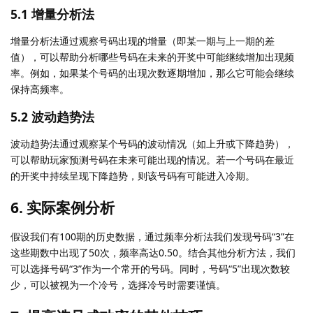
5.1 增量分析法
增量分析法通过观察号码出现的增量（即某一期与上一期的差
值），可以帮助分析哪些号码在未来的开奖中可能继续增加出现频
率。例如，如果某个号码的出现次数逐期增加，那么它可能会继续
保持高频率。
5.2 波动趋势法
波动趋势法通过观察某个号码的波动情况（如上升或下降趋势），
可以帮助玩家预测号码在未来可能出现的情况。若一个号码在最近
的开奖中持续呈现下降趋势，则该号码有可能进入冷期。
6. 实际案例分析
假设我们有100期的历史数据，通过频率分析法我们发现号码“3”在
这些期数中出现了50次，频率高达0.50。结合其他分析方法，我们
可以选择号码“3”作为一个常开的号码。同时，号码“5”出现次数较
少，可以被视为一个冷号，选择冷号时需要谨慎。