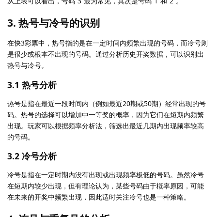
从上表可以看出，号码“3”最为常见，其次是号码“1”和“2”。
3. 热号与冷号的识别
在快3彩票中，热号指的是在一定时间内频繁出现的号码，而冷号则
是很少或根本不出现的号码。通过分析历史开奖数据，可以识别出
热号与冷号。
3.1 热号分析
热号是指在最近一段时间内（例如最近20期或50期）经常出现的号
码。热号的选择可以增加中一等奖的概率，因为它们在短期内频繁
出现。玩家可以根据频率分析法，筛选出最近几期内出现频率较高
的号码。
3.2 冷号分析
冷号是指在一定时期内没有出现或出现频率极低的号码。虽然冷号
在短期内较少出现，但有理论认为，某些号码由于概率原因，可能
在未来的开奖中频繁出现，因此适时关注冷号也是一种策略。