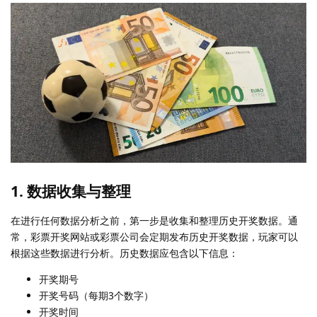
1. 数据收集与整理
在进行任何数据分析之前，第一步是收集和整理历史开奖数据。通
常，彩票开奖网站或彩票公司会定期发布历史开奖数据，玩家可以
根据这些数据进行分析。历史数据应包含以下信息：
开奖期号
开奖号码（每期3个数字）
开奖时间