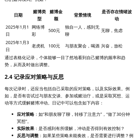
赌博类
赌博金
是否存在情绪波
日期
背景情境
型
额
动
2025年1月1
网络博
独自一人，感到无
500元
无聊，焦虑
日
彩
聊
2025年1月3
老虎机
100元
与朋友聚会，喝酒
兴奋，放松
日
通过表格化记录，个体能够一目了然地看到自己赌博的频率和趋
势，从而及时做出调整。
2.4 记录应对策略与反思
每次记录时，还应当包括自己采取的应对策略，以及实际效果。例
如，是否有尝试过与朋友交谈、参加戒赌治疗，或是采取冥想、运
动等方式缓解赌博冲动。日记中可以包含如下内容：
应对策略
：如“和朋友聊了聊，转移了注意力”，“做了30分钟
冥想”。
实际效果
：是否感到有所缓解，冲动是否得到有效控制？
反思与调整
：如果某些策略未能奏效，是否需要进行调整？例