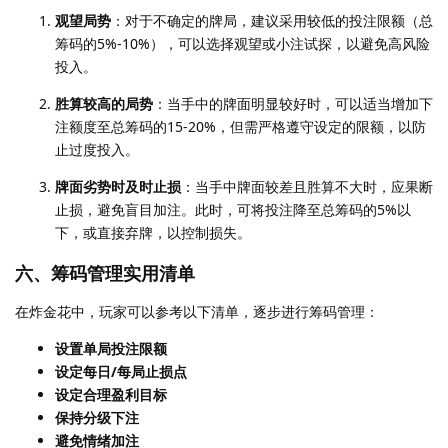
观望局势
：对于不确定的牌局，建议采用较低的投注限额（总
筹码的5%-10%），可以选择观望或小注试探，以避免高风险
投入。
胜算较高的局势
：当手中的牌面明显较好时，可以适当增加下
注额度至总筹码的15-20%，但需严格遵守设定的限额，以防
止过度投入。
牌面劣势时及时止损
：当手中牌面较差且胜算不大时，应果断
止损，避免盲目加注。此时，可将投注降至总筹码的5%以
下，或直接弃牌，以控制损失。
六、筹码管理实用清单
在炸金花中，玩家可以参考以下清单，逐步进行筹码管理：
设置单局投注限额
设定每日/每局止损点
设定合理盈利目标
保持分级下注
避免情绪加注