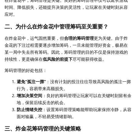
在炸金花中，筹码管理是关键。良好的筹码管理不仅可以延长游戏
时间、降低损失，还能提升决策的灵活性，让玩家在关键时刻从容
应对。
二、为什么在炸金花中管理筹码至关重要？
在炸金花中，运气固然重要，但
合理的筹码管理
更为关键。由于炸
金花的下注过程需要逐步增加筹码，一旦未能管理好资金，极易在
某一局中失去所有筹码。因此，筹码管理的目的不仅是保持游戏的
持续性，更是确保在
低风险的前提下
尽可能获得收益。
筹码管理的好处包括：
避免“孤注一掷”
：没有计划的投注往往导致高风险的孤注一掷
行为，容易带来高额损失。
增加决策空间
：良好的筹码管理让玩家可以在关键时刻留有余
地，保留后续反击的机会。
防止情绪失控
：设置筹码管理策略能帮助玩家保持冷静，从容
面对输赢，不轻易受情绪影响。
三、炸金花筹码管理的关键策略