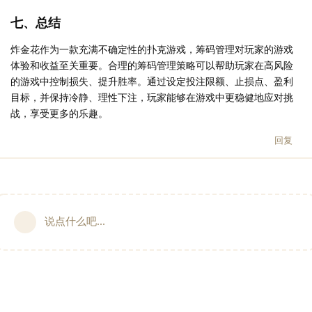
七、总结
炸金花作为一款充满不确定性的扑克游戏，筹码管理对玩家的游戏
体验和收益至关重要。合理的筹码管理策略可以帮助玩家在高风险
的游戏中控制损失、提升胜率。通过设定投注限额、止损点、盈利
目标，并保持冷静、理性下注，玩家能够在游戏中更稳健地应对挑
战，享受更多的乐趣。
回复
说点什么吧...