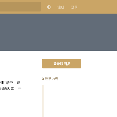
注册
登录
登录以回复
最早内容
时时彩中，赔
影响因素，并