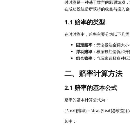
时时彩是一种基于数字的彩票游戏，
在成功投注后所获得的收益与投入金
1.1 赔率的类型
在时时彩中，赔率主要分为以下几类
固定赔率
：无论投注金额大小
浮动赔率
：根据投注情况和开
组合赔率
：当玩家选择多种玩
二、赔率计算方法
2.1 赔率的基本公式
赔率的基本计算公式为：
[ \text{赔率} = \frac{\text{总收益}}
其中：