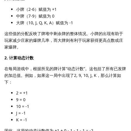
小牌（2-6）赋值为 +1
中牌（7-9）赋值为 0
大牌（10, J, Q, K, A）赋值为 -1
这些值的分配反映了牌堆中剩余牌的整体情况。小牌的出现有助于
玩家减少庄家的爆牌几率，而大牌则有利于玩家获得更高点数或庄
家爆牌。
2. 计算动态计数
在每局游戏中，根据所见的牌计算“动态计数”。这包括了所有已发牌
的加总值。例如，如果这一局中出现了2, 9, 10, J, K，那么计算如
下：
2 = +1
9 = 0
10 = -1
J = -1
K = -1
因此，这局的动态计数值为 +1 + 0 - 1 - 1 - 1 = -2。