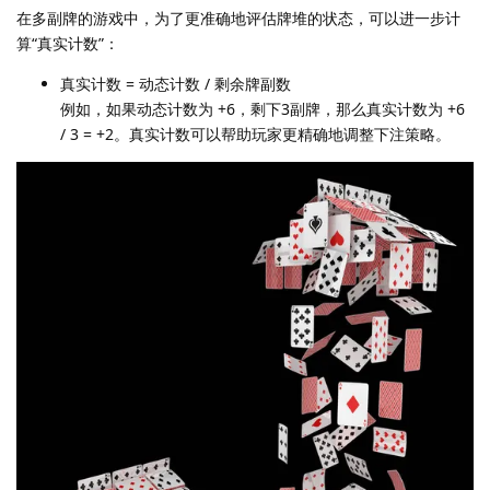
在多副牌的游戏中，为了更准确地评估牌堆的状态，可以进一步计
算“真实计数”：
真实计数 = 动态计数 / 剩余牌副数
例如，如果动态计数为 +6，剩下3副牌，那么真实计数为 +6
/ 3 = +2。真实计数可以帮助玩家更精确地调整下注策略。