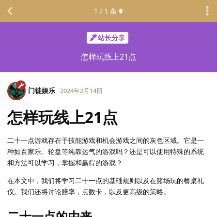
1
/
1
条
站长分享
怎样玩线上21点
门徒娱乐
2024年2月14日
怎样玩线上21点
二十一点游戏存在于技能游戏和机会游戏之间的灰色区域。它是一
种如百家乐、轮盘等纯靠运气的游戏吗？还是可以使用特殊的系统
和方法可以学习，掌握和赢得的游戏？
在本文中，我们将学习二十一点的基础规则以及在赌场玩的餐桌礼
仪。我们还将讨论赔率，点数卡，以及更高级的策略。
二十一点的由来