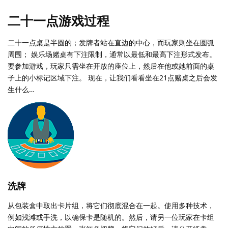
二十一点游戏过程
二十一点桌是半圆的；发牌者站在直边的中心，而玩家则坐在圆弧
周围； 娱乐场赌桌有下注限制，通常以最低和最高下注形式发布。
要参加游戏，玩家只需坐在开放的座位上，然后在他或她前面的桌
子上的小标记区域下注。 现在，让我们看看坐在21点赌桌之后会发
生什么…
洗牌
从包装盒中取出卡片组，将它们彻底混合在一起。使用多种技术，
例如浅滩或手洗，以确保卡是随机的。然后，请另一位玩家在卡组